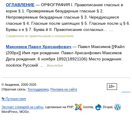
ОГЛАВЛЕНИЕ
— ОРФОГРАФИЯ I. Правописание гласных в
корне § 1. Проверяемые безударные гласные § 2.
Непроверяемые безударные гласные § 3. Чередующиеся
гласные § 4. Гласные после шипящих § 5. Гласные после ц § 6.
Буквы э е § 7. Буква й II. Правописание согласных… …
Справочник по правописанию и стилистике
Максимов Павел Хрисанфович
— Павел Максимов [[Файл:
|200px]] Имя при рождении: Павел Хрисанфович Максимов
Дата рождения: 6 ноября 1892(18921106) Место рождения:
посёлок Русский …
Википедия
© Академик, 2000-2026
18+
Обратная связь:
Техподдержка
,
Реклама на сайте
👣 Путешествия
Экспорт словарей на сайты
, сделанные на PHP,
Joomla,
Drupal,
WordPress, MODx.