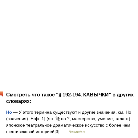
Смотреть что такое "§ 192-194. КАВЫЧКИ" в других
словарях:
Но
— У этого термина существуют и другие значения, см. Но
(значения). Но[к. 1] (яп. 能 но:?, мастерство, умение, талант)
японское театральное драматическое искусство с более чем
шестивековой историей[3] …
Википедия