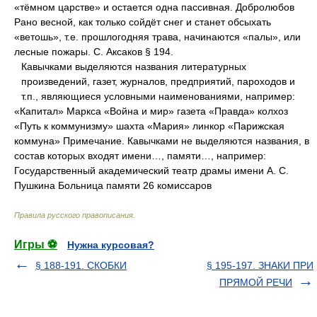
«тёмном царстве» и остается одна пассивная. Добролюбов
Рано весной, как только сойдёт снег и станет обсыхать
«ветошь», т.е. прошлогодняя трава, начинаются «палы», или
лесные пожары. С. Аксаков § 194.
Кавычками выделяются названия литературных
произведений, газет, журналов, предприятий, пароходов и
т.п., являющиеся условными наименованиями, например:
«Капитал» Маркса «Война и мир» газета «Правда» колхоз
«Путь к коммунизму» шахта «Мария» линкор «Парижская
коммуна» Примечание. Кавычками не выделяются названия, в
состав которых входят имени…, памяти…, например:
Государственный академический театр драмы имени А. С.
Пушкина Больница памяти 26 комиссаров
Правила русского правописания
.
Игры ⚽
Нужна курсовая?
§ 188-191. СКОБКИ
§ 195-197. ЗНАКИ ПРИ
ПРЯМОЙ РЕЧИ