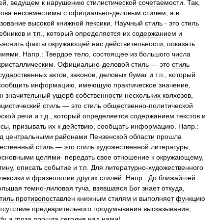
ей
,
ведущем
к
нарушению
стилистической
сочетаемости
.
Так
,
лова
несовместимы
с
официально
-
деловым
стилем
,
а
в
зование
высокой
книжной
лексики
.
Научный
стиль
-
это
стиль
ебников
и
т
.
п
.,
который
определяется
их
содержанием
и
ъяснить
факты
окружающей
нас
действительности
,
показать
ниями
.
Напр
.
:
Твердое
тело
,
состоящее
из
большого
числа
кристаллическим
.
Официально
-
деловой
стиль
—
это
стиль
сударственных
актов
,
законов
,
деловых
бумаг
и
т
.
п
.,
который
сообщить
информацию
,
имеющую
практическое
значение
,
н
значительный
ущерб
собственности
нескольких
колхозов
,
цистический
стиль
—
это
стиль
общественно
-
политической
рской
речи
и
т
.
д
.,
который
определяется
содержанием
текстов
и
ссы
,
призывать
их
к
действию
,
сообщать
информацию
.
Напр
.
:
д
центральными
районами
Пензенской
области
прошла
ественный
стиль
—
это
стиль
художественной
литературы
,
основными
целями
-
передать
свое
отношение
к
окружающему
,
тину
,
описать
событие
и
т
.
п
.
Для
литературно
-
художественного
лексики
и
фразеологии
других
стилей
.
Напр
.
:
До
ближайшей
ольшая
темно
-
лиловая
туча
,
взявшаяся
Бог
знает
откуда
,
тиль
противопоставлен
книжным
стилям
и
выполняет
функцию
тсутствие
предварительного
продумывания
высказывания
,
Ну
и
гроза
прошла
сегодня
над
нами
!