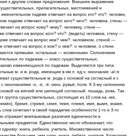
ния
к
другим
словам
предложения
.
Внешнее
выражение
существительных
,
прилагательных
,
местоимений
и
именительном
падеже
отвечает
на
вопрос
кто
?
что
?
:
человек
,
ном
падеже
отвечает
на
вопрос
кого
?
чего
?
:
человека
,
стены
—
твечает
на
вопрос
кому
?
чему
?
:
человеку
,
стене
—
же
отвечает
на
вопрос
кого
?
что
?
:
(
видеть
)
человека
,
стену
—
деже
отвечает
на
вопрос
кем
?
чем
?
:
человеком
,
стеной
—
е
отвечает
на
вопрос
о
ком
?
о
чем
?
:
о
человеке
,
о
стене
.
ваются
прямыми
,
остальные
—
косвенными
.
Склонением
ительных
по
падежам
—
класс
существительных
,
наково
изменяющихся
по
падежам
.
Выделяется
три
типа
ельные
м
.
и
ж
.
рода
,
имеющие
в
им
.
п
.
ед
.
ч
.
окончание
-
а
/-
я:
ежат
существительные
м
.
рода
с
основой
на
согласный
и
с
с
окончаниями
-
о
, -
е
, -
ё:
окно
,
ружьё
,
поле
.
К
3
-
му
склонению
сновой
на
мягкий
или
шипящий
согласный:
лошадь
,
рожь
.
Так
ет
группа
существительных
,
состоящая
из
10
слов
на
-
мя
,
ремён
),
бремя
,
стремя
,
семя
,
темя
,
племя
,
имя
,
вымя
,
знамя
,
ь
слов
сочетают
в
своей
парадигме
особенности
1
-
го
и
3
-
го
ло
отражает
внеязыковые
различия
единичности
и
льными
предметов
.
Единственное
число
обозначает
,
что
м
одному:
книга
,
ребенок
,
учитель
.
Множественное
число
личестве
большем
,
чем
один:
книги
,
ребята
,
учителя
.
Категория