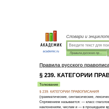
Словари и энциклоп
academic.ru
Правила русского правописания
Правила русского правопис
§ 239. КАТЕГОРИИ ПР
Толкование
§
239
.
КАТЕГОРИИ
ПРАВОПИСАНИЯ
(
грамматические
,
синтаксические
,
лексиче
Спряжением
называется:
—
класс
глаголо
наклонениям
,
числам
и
—
в
прошедшем
в