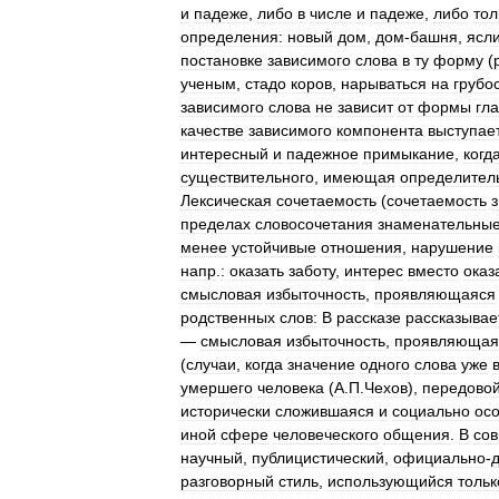
и
падеже
,
либо
в
числе
и
падеже
,
либо
тол
определения:
новый
дом
,
дом
-
башня
,
ясл
постановке
зависимого
слова
в
ту
форму
(
ученым
,
стадо
коров
,
нарываться
на
грубо
зависимого
слова
не
зависит
от
формы
гл
качестве
зависимого
компонента
выступае
интересный
и
падежное
примыкание
,
когд
существительного
,
имеющая
определител
Лексическая
сочетаемость
(
сочетаемость
пределах
словосочетания
знаменательны
менее
устойчивые
отношения
,
нарушение
напр
.
:
оказать
заботу
,
интерес
вместо
оказ
смысловая
избыточность
,
проявляющаяся
родственных
слов:
В
рассказе
рассказывае
—
смысловая
избыточность
,
проявляющая
(
случаи
,
когда
значение
одного
слова
уже
умершего
человека
(
А
.
П
.
Чехов
),
передово
исторически
сложившаяся
и
социально
ос
иной
сфере
человеческого
общения
.
В
со
научный
,
публицистический
,
официально
-
разговорный
стиль
,
использующийся
тольк