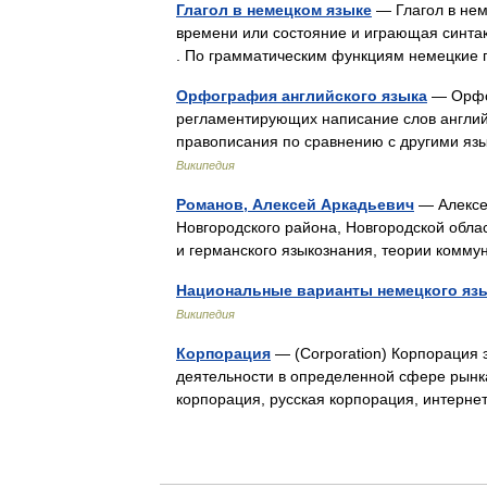
Глагол в немецком языке
— Глагол в нем
времени или состояние и играющая синтак
. По грамматическим функциям немецкие
Орфография английского языка
— Орфог
регламентирующих написание слов англий
правописания по сравнению с другими я
Википедия
Романов, Алексей Аркадьевич
— Алексей
Новгородского района, Новгородской обла
и германского языкознания, теории комм
Национальные варианты немецкого яз
Википедия
Корпорация
— (Corporation) Корпорация 
деятельности в определенной сфере рынк
корпорация, русская корпорация, интерн