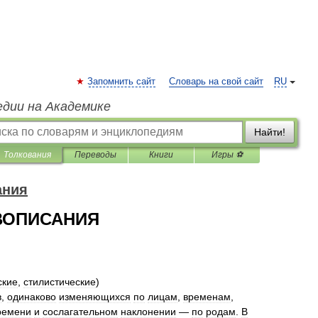
Запомнить сайт
Словарь на свой сайт
RU
едии на Академике
Найти!
Толкования
Переводы
Книги
Игры ⚽
ания
АВОПИСАНИЯ
ские
,
стилистические
)
в
,
одинаково
изменяющихся
по
лицам
,
временам
,
ремени
и
сослагательном
наклонении
—
по
родам
.
В