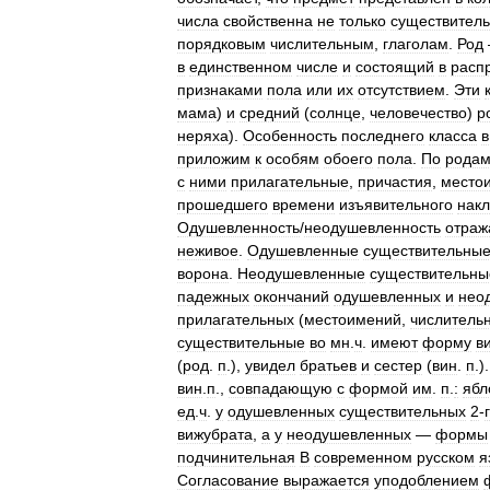
числа
свойственна
не
только
существител
порядковым
числительным
,
глаголам
.
Род
в
единственном
числе
и
состоящий
в
расп
признаками
пола
или
их
отсутствием
.
Эти
мама
)
и
средний
(
солнце
,
человечество
)
р
неряха
).
Особенность
последнего
класса
в
приложим
к
особям
обоего
пола
.
По
рода
с
ними
прилагательные
,
причастия
,
место
прошедшего
времени
изъявительного
нак
Одушевленность
/
неодушевленность
отраж
неживое
.
Одушевленные
существительны
ворона
.
Неодушевленные
существительны
падежных
окончаний
одушевленных
и
нео
прилагательных
(
местоимений
,
числитель
существительные
во
мн
.
ч
.
имеют
форму
в
(
род
.
п
.),
увидел
братьев
и
сестер
(
вин
.
п
.)
вин
.
п
.,
совпадающую
с
формой
им
.
п
.
:
ябл
ед
.
ч
.
у
одушевленных
существительных
2
-
вижубрата
,
а
у
неодушевленных
—
формы
подчинительная
В
современном
русском
я
Согласование
выражается
уподоблением