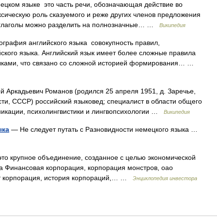
ецком языке это часть речи, обозначающая действие во
сическую роль сказуемого и реже других членов предложения
 глаголы можно разделить на полнозначные… …
Википедия
рафия английского языка совокупность правил,
ского языка. Английский язык имеет более сложные правила
зыками, что связано со сложной историей формирования… …
 Аркадьевич Романов (родился 25 апреля 1951, д. Заречье,
сти, СССР) российский языковед; специалист в области общего
уникации, психолингвистики и лингвопсихологии …
Википедия
ыка
— Не следует путать с Разновидности немецкого языка …
это крупное объединение, созданное с целью экономической
а Финансовая корпорация, корпорация монстров, оао
ет корпорация, история корпораций,… …
Энциклопедия инвестора