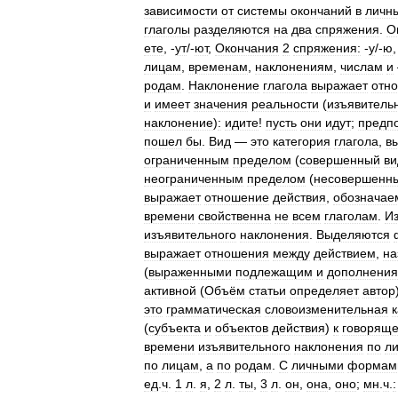
зависимости
от
системы
окончаний
в
личн
глаголы
разделяются
на
два
спряжения
.
О
ете
, -
ут
/-
ют
,
Окончания
2
спряжения:
-
у
/-
ю
,
лицам
,
временам
,
наклонениям
,
числам
и
родам
.
Наклонение
глагола
выражает
отн
и
имеет
значения
реальности
(
изъявитель
наклонение
)
:
идите
!
пусть
они
идут
;
предп
пошел
бы
.
Вид
—
это
категория
глагола
,
в
ограниченным
пределом
(
совершенный
ви
неограниченным
пределом
(
несовершенн
выражает
отношение
действия
,
обозначае
времени
свойственна
не
всем
глаголам
.
И
изъявительного
наклонения
.
Выделяются
выражает
отношения
между
действием
,
на
(
выраженными
подлежащим
и
дополнени
активной
(
Объём
статьи
определяет
автор
это
грамматическая
словоизменительная
(
субъекта
и
объектов
действия
)
к
говорящ
времени
изъявительного
наклонения
по
л
по
лицам
,
а
по
родам
.
С
личными
формам
ед
.
ч
.
1
л
.
я
,
2
л
.
ты
,
3
л
.
он
,
она
,
оно
;
мн
.
ч
.
: