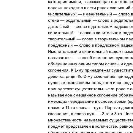
категория
имени
,
выражающая
его
отноше
падежи
находят
в
шести
рядах
окончаний
числительных:
—
именительный
—
слово
в
стена
—
родительный
—
слово
в
родитель
дательный
—
слово
в
дательном
падеже
о
винительный
—
слово
в
винительном
паде
творительный
—
слово
в
творительном
па
предложный
—
слово
в
предложном
падеж
Именительный
и
винительный
падеж
назы
называется:
—
способ
изменения
существ
объединенных
одним
типом
основы
и
оди
склонения
.
К
1
-
му
принадлежат
существит
девочка
,
дядя
.
Ко
2
-
му
склонению
принадл
нулевым
окончанием:
конь
,
стол
и
ср
.
рода
принадлежат
существительные
ж
.
рода
с
о
называемое
смешанное
склонение
образу
имеющих
чередование
в
основе:
время
(
в
пламя
и
11
-
го
слова
—
путь
.
Первые
десят
склонения
,
а
слово
путь
—
2
-
го
и
3
-
го
.
Чис
множественности
называемых
существите
предмет
представлен
в
количестве
,
равно
обозначает
,
что
предмет
представлен
в
ко