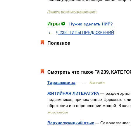
Правила
русского
правописания
.
Игры ⚽
Нужно сделать НИР?
§ 238. ТИПЫ ПРЕДЛОЖЕНИЙ
Полезное
Смотреть что такое "§ 239. КАТЕ
Тарашкевица
— …
Википедия
ЖИТИЙНАЯ ЛИТЕРАТУРА
— раздел христ
подвижников, причисленных Церковью к лик
обретении и о перенесении мощей. В кач
энциклопедия
Верхнелужицкий язык
— Самоназвание: 