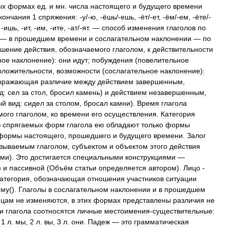
ых
формах
ед
.
и
мн
.
числа
настоящего
и
будущего
времени
кончания
1
спряжения:
-
у
/-
ю
, -
ёшь
/-
ешь
, -
ёт
/-
ет
, -
ём
/-
ем
, -
ёте
/-
 -
ишь
, -
ит
, -
им
, -
ите
, -
ат
/-
ят
. —
способ
изменения
глаголов
по
—
в
прошедшем
времени
и
сослагательном
наклонении
—
по
ошение
действия
,
обозначаемого
глаголом
,
к
действительности
ное
наклонение
)
:
они
идут
;
побуждения
(
повелительное
оложительности
,
возможности
(
сослагательное
наклонение
)
:
ыражающая
различие
между
действием
завершенным
,
д:
сел
за
стол
,
бросил
камень
)
и
действием
незавершенным
,
ый
вид:
сидел
за
столом
,
бросал
камни
).
Время
глагола
мого
глаголом
,
ко
времени
его
осуществления
.
Категория
з
спрягаемых
форм
глагола
ею
обладают
только
формы
формы
настоящего
,
прошедшего
и
будущего
времени
.
Залог
зываемым
глаголом
,
субъектом
и
объектом
этого
действия
ями
).
Это
достигается
специальными
конструкциями
—
)
и
пассивной
(
Объём
статьи
определяется
автором
).
Лицо
-
категория
,
обозначающая
отношения
участников
ситуации
ему
().
Глаголы
в
сослагательном
наклонении
и
в
прошедшем
ицам
не
изменяются
,
в
этих
формах
представлены
различия
не
и
глагола
соотносятся
личные
местоимения
-
существительные:
1
л
.
мы
,
2
л
.
вы
,
3
л
.
они
.
Падеж
—
это
грамматическая