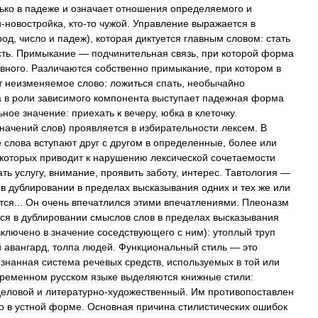
ько
в
падеже
и
означает
отношения
определяемого
и
и
-
новостройка
,
кто
-
то
чужой
.
Управление
выражается
в
род
,
число
и
падеж
),
которая
диктуется
главным
словом:
стать
сть
.
Примыкание
—
подчинительная
связь
,
при
которой
форма
авного
.
Различаются
собственно
примыкание
,
при
котором
в
т
неизменяемое
слово:
ложиться
спать
,
необычайно
а
в
роли
зависимого
компонента
выступает
падежная
форма
ьное
значение:
приехать
к
вечеру
,
юбка
в
клеточку
.
значений
слов
)
проявляется
в
избирательности
лексем
.
В
е
слова
вступают
друг
с
другом
в
определенные
,
более
или
которых
приводит
к
нарушению
лексической
сочетаемости
ать
услугу
,
внимание
,
проявить
заботу
,
интерес
.
Тавтология
—
в
дублировании
в
пределах
высказывания
одних
и
тех
же
или
тся
...
Он
очень
впечатлился
этими
впечатлениями
.
Плеоназм
ся
в
дублировании
смыслов
слов
в
пределах
высказывания
включено
в
значение
соседствующего
с
ним
)
:
утоплый
труп
й
авангард
,
толпа
людей
.
Функциональный
стиль
—
это
ознанная
система
речевых
средств
,
используемых
в
той
или
временном
русском
языке
выделяются
книжные
стили:
деловой
и
литературно
-
художественный
.
Им
противопоставлен
о
в
устной
форме
.
Основная
причина
стилистических
ошибок