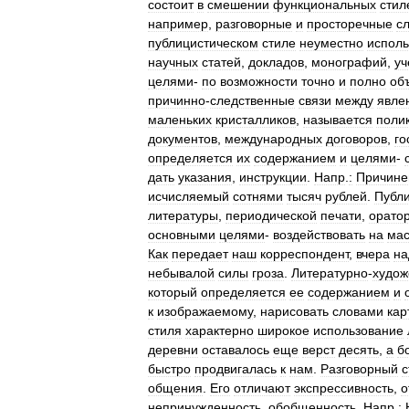
состоит
в
смешении
функциональных
стил
например
,
разговорные
и
просторечные
с
публицистическом
стиле
неуместно
исполь
научных
статей
,
докладов
,
монографий
,
уч
целями
-
по
возможности
точно
и
полно
об
причинно
-
следственные
связи
между
явле
маленьких
кристалликов
,
называется
поли
документов
,
международных
договоров
,
го
определяется
их
содержанием
и
целями
-
дать
указания
,
инструкции
.
Напр
.
:
Причине
исчисляемый
сотнями
тысяч
рублей
.
Публи
литературы
,
периодической
печати
,
орато
основными
целями
-
воздействовать
на
ма
Как
передает
наш
корреспондент
,
вчера
на
небывалой
силы
гроза
.
Литературно
-
худож
который
определяется
ее
содержанием
и
к
изображаемому
,
нарисовать
словами
кар
стиля
характерно
широкое
использование
деревни
оставалось
еще
верст
десять
,
а
б
быстро
продвигалась
к
нам
.
Разговорный
с
общения
.
Его
отличают
экспрессивность
,
о
непринужденность
,
обобщенность
.
Напр
.
: