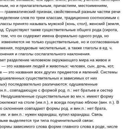
ьным
,
но
и
прилагательным
,
причастиям
,
местоимениям
,
—
грамматический
признак
,
свойственный
разным
частям
речи
ределении
слов
по
трем
классам
,
традиционно
соотносимым
с
классы
принято
называть
мужской
(
конь
,
стол
),
женский
(
земля
,
од
.
Существуют
также
существительные
общего
рода
(
сирота
,
том
,
что
он
содержит
имена
формально
одного
рода
,
но
м
изменяются
не
только
существительные
,
но
и
согласованные
имения
,
порядковые
числительные
,
а
также
глаголы
в
ед
.
ч
.
лонения
и
глаголы
сослагательного
наклонения
.
ает
разделение
человеком
окружающего
мира
на
живое
и
е
—
это
названия
людей
и
животных:
человек
,
сын
,
дочь
,
кот
,
е
—
это
названия
всех
других
предметов
и
явлений
.
Системы
душевленных
существительных
и
зависимых
от
них
ных
)
последовательно
различаются:
одушевленные
ин
.
п
.,
совпадающую
с
формой
род
.
п
.
:
нет
братьев
и
сестер
.
Неодушевленные
существительные
во
мн
.
ч
.
имеют
форму
окилежат
на
столе
(
им
.
п
.),
я
всегда
покупаю
яблоки
(
вин
.
п
.).
В
го
склонения
совпадают
формы
род
.
и
вин
.
п
.
:
нет
брата
,
им
.
и
вин
.
п
.
:
нужен
карандаш
,
купил
карандаш
.
Связь
зыке
выделяется
три
типа
подчинительной
связи:
формы
зависимого
слова
форме
главного
слова
в
роде
,
числе